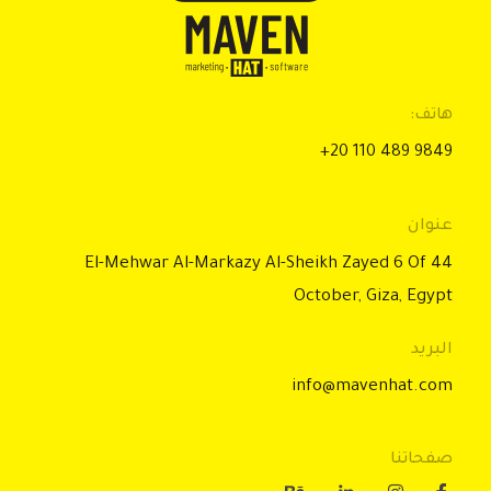
Maven Hat
Marketing, Software, Branding
هاتف:
+20 110 489 9849
عنوان
44 El-Mehwar Al-Markazy Al-Sheikh Zayed 6 Of
October, Giza, Egypt
البريد
info@mavenhat.com
صفحاتنا