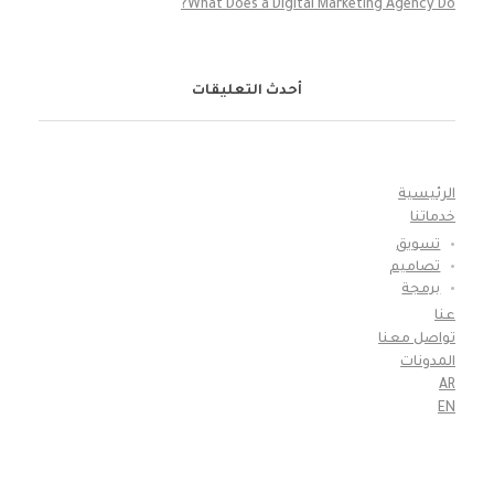
What Does a Digital Marketing Agency Do?
أحدث التعليقات
الرئيسية
خدماتنا
تسويق
تصاميم
برمجة
عنا
تواصل معنا
المدونات
AR
EN